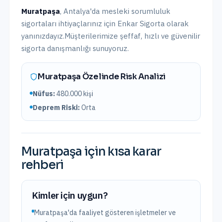
Muratpaşa
,
Antalya
'da
mesleki sorumluluk
sigortaları
ihtiyaçlarınız için Enkar Sigorta olarak
yanınızdayız.
Müşterilerimize şeffaf, hızlı ve güvenilir
sigorta danışmanlığı sunuyoruz.
Muratpaşa
Özelinde Risk Analizi
Nüfus:
480.000
kişi
Deprem Riski:
Orta
Muratpaşa
için kısa karar
rehberi
Kimler için uygun?
Muratpaşa'da faaliyet gösteren işletmeler ve