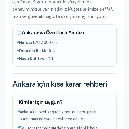
için Enkar Sigorta olarak
büyükşehirdeki
deneyimimizle yanınızdayız.
Müşterilerimize şeffaf,
hızlı ve güvenilir sigorta danışmanlığı sunuyoruz.
Ankara
’ya Özel Risk Analizi
Nüfus:
5.747.000
kişi
Deprem Riski:
Orta
Hava Kalitesi:
Orta
Ankara
için kısa karar rehberi
Kimler için uygun?
Ankara'da özel sağlık hizmetlerine erişimini
planlamak isteyen bireyler ve aileler
Sağlık harcamalarını daha öngörülebilir hale