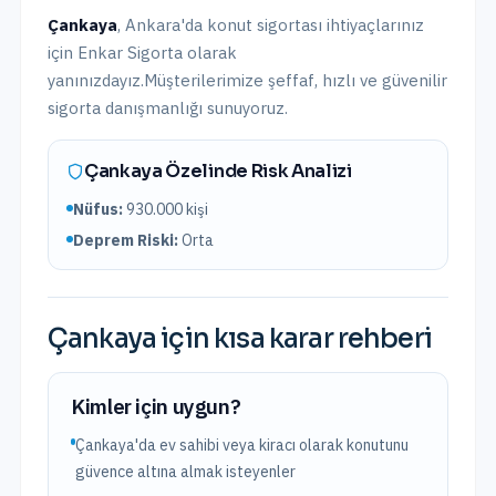
Çankaya
,
Ankara
'da
konut sigortası
ihtiyaçlarınız
için Enkar Sigorta olarak
yanınızdayız.
Müşterilerimize şeffaf, hızlı ve güvenilir
sigorta danışmanlığı sunuyoruz.
Çankaya
Özelinde Risk Analizi
Nüfus:
930.000
kişi
Deprem Riski:
Orta
Çankaya
için kısa karar rehberi
Kimler için uygun?
Çankaya'da ev sahibi veya kiracı olarak konutunu
güvence altına almak isteyenler