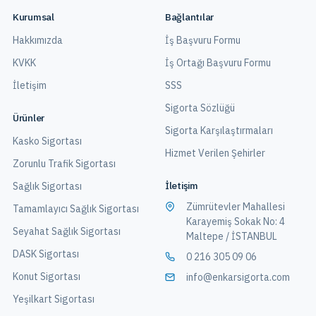
Kurumsal
Bağlantılar
Hakkımızda
İş Başvuru Formu
KVKK
İş Ortağı Başvuru Formu
İletişim
SSS
Sigorta Sözlüğü
Ürünler
Sigorta Karşılaştırmaları
Kasko Sigortası
Hizmet Verilen Şehirler
Zorunlu Trafik Sigortası
İletişim
Sağlık Sigortası
Zümrütevler Mahallesi
Tamamlayıcı Sağlık Sigortası
Karayemiş Sokak No: 4
Seyahat Sağlık Sigortası
Maltepe / İSTANBUL
DASK Sigortası
0 216 305 09 06
Konut Sigortası
info@enkarsigorta.com
Yeşilkart Sigortası