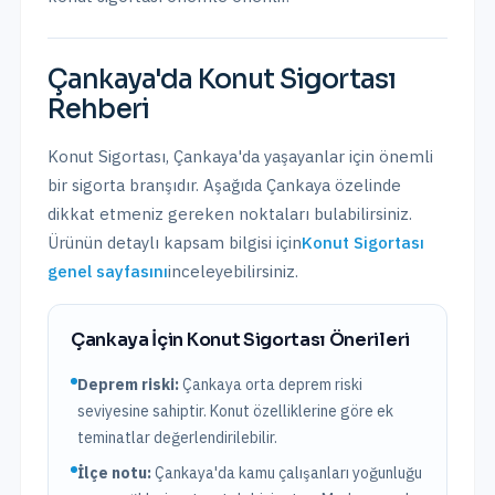
Çankaya
'da
Konut Sigortası
Rehberi
Konut Sigortası
,
Çankaya
'da yaşayanlar için önemli
bir sigorta branşıdır. Aşağıda
Çankaya
özelinde
dikkat etmeniz gereken noktaları bulabilirsiniz.
Ürünün detaylı kapsam bilgisi için
Konut Sigortası
genel sayfasını
inceleyebilirsiniz.
Çankaya
İçin
Konut Sigortası
Önerileri
Deprem riski:
Çankaya
orta
deprem riski
seviyesine sahiptir.
Konut özelliklerine göre ek
teminatlar değerlendirilebilir.
İlçe notu:
Çankaya'da kamu çalışanları yoğunluğu