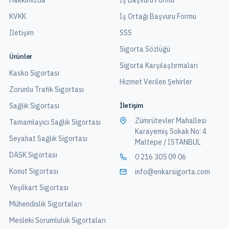
Hakkımızda
İş Başvuru Formu
KVKK
İş Ortağı Başvuru Formu
İletişim
SSS
Sigorta Sözlüğü
Ürünler
Sigorta Karşılaştırmaları
Kasko Sigortası
Hizmet Verilen Şehirler
Zorunlu Trafik Sigortası
İletişim
Sağlık Sigortası
Zümrütevler Mahallesi
Tamamlayıcı Sağlık Sigortası
Karayemiş Sokak No: 4
Seyahat Sağlık Sigortası
Maltepe / İSTANBUL
DASK Sigortası
0 216 305 09 06
Konut Sigortası
info@enkarsigorta.com
Yeşilkart Sigortası
Mühendislik Sigortaları
Mesleki Sorumluluk Sigortaları