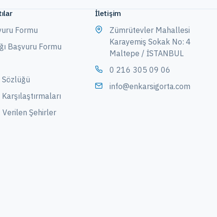
ılar
İletişim
vuru Formu
Zümrütevler Mahallesi
Karayemiş Sokak No: 4
ağı Başvuru Formu
Maltepe / İSTANBUL
0 216 305 09 06
a Sözlüğü
info@enkarsigorta.com
 Karşılaştırmaları
Verilen Şehirler