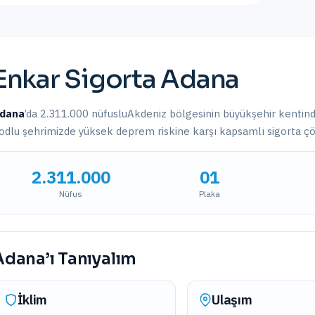
Enkar Sigorta
Adana
dana
’da
2.311.000
nüfuslu
Akdeniz
bölgesinin
büyükşehir
kentind
odlu şehrimizde
yüksek deprem riskine karşı
kapsamlı sigorta ç
2.311.000
01
Nüfus
Plaka
Adana
’ı Tanıyalım
İklim
Ulaşım