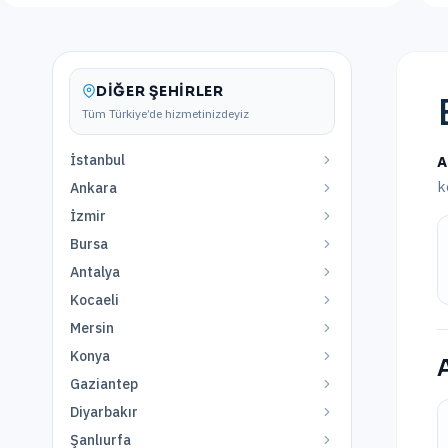
DIĞER ŞEHIRLER
Tüm Türkiye’de hizmetinizdeyiz
İstanbul
A
k
Ankara
İzmir
Bursa
Antalya
Kocaeli
Mersin
Konya
Gaziantep
Diyarbakır
Şanlıurfa